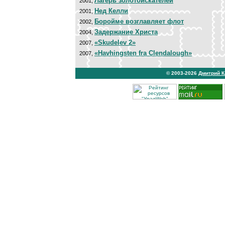
Лагерь золотоискателей
2001,
Нед Келли
2001,
Боройме возглавляет флот
2002,
Задержание Христа
2004,
«Skudelev 2»
2007,
«Havhingsten fra Clendalough»
2007,
© 2003-2026
Дмитрий 