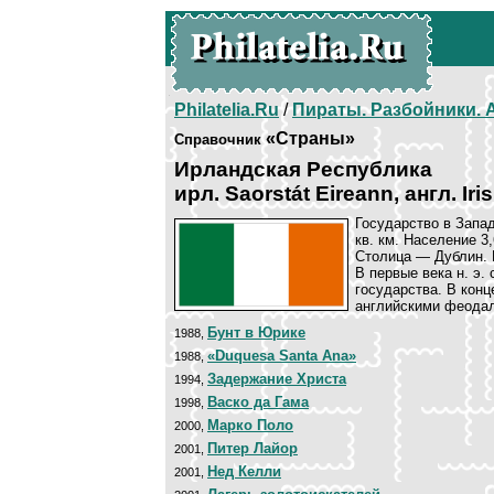
Philatelia.Ru
/
Пираты. Разбойники.
«Страны»
Справочник
Ирландская Республика
ирл. Saorstát Eireann, англ. Iri
Государство в Запад
кв. км. Население 3
Столица — Дублин. В
В первые века н. э
государства. В конц
английскими феодал
Бунт в Юрике
1988,
«Duquesa Santa Ana»
1988,
Задержание Христа
1994,
Васко да Гама
1998,
Марко Поло
2000,
Питер Лайор
2001,
Нед Келли
2001,