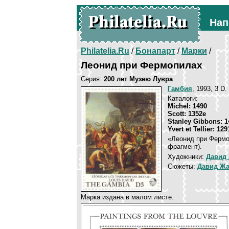
Нап
Philatelia.Ru
/
Бонапарт
/
Марки
/
Леонид при Фермопилах
Серия:
200 лет Музею Лувра
Гамбия
, 1993, 3 D.
Каталоги:
Michel: 1490
Scott: 1352e
Stanley Gibbons: 1
Yvert et Tellier: 129
«Леонид при Фермо
фрагмент).
Художники:
Давид
Сюжеты:
Давид Жа
Марка издана в малом листе.