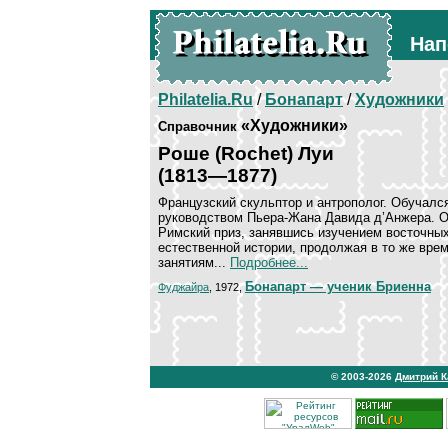
Нап
Philatelia.Ru
/
Бонапарт
/
Художники
«Художники»
Справочник
Роше (Rochet) Луи
(1813—1877)
Французский скульптор и антрополог. Обучалс
руководством Пьера-Жана Давида д’Анжера. Од
Римский приз, занявшись изучением восточных 
естественной истории, продолжая в то же вре
занятиям...
Подробнее...
Бонапарт — ученик Бриенна
Фуджайра
, 1972,
© 2003-2026
Дмитрий 