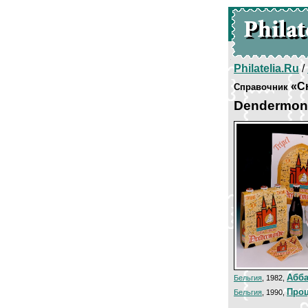
Philatelia.Ru
/
«С
Справочник
Dendermon
Абба
Бельгия
, 1982,
Проц
Бельгия
, 1990,