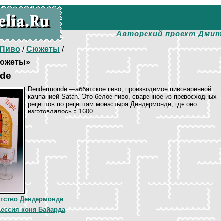
Авторский проект Дмит
Пиво
/
Сюжеты
/
южеты»
de
Dendermonde —аббатское пиво, производимое пивоваренной
кампанией Satan. Это белое пиво, сваренное из превосходных
рецептов по рецептам монастыря Дендермонде, где оно
изготовлялось с 1600.
тство Дендермонде
ессия коня Байарда